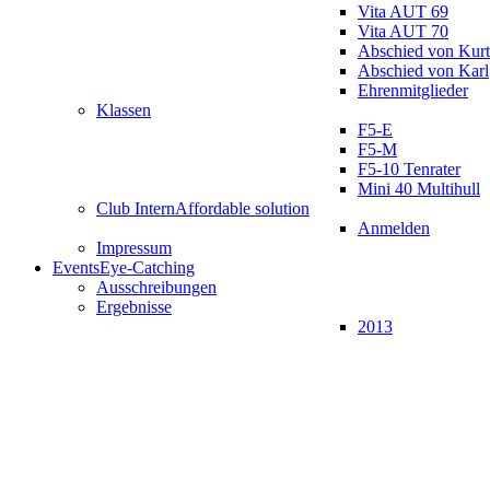
Vita AUT 69
Vita AUT 70
Abschied von Kurt
Abschied von Karl
Ehrenmitglieder
Klassen
F5-E
F5-M
F5-10 Tenrater
Mini 40 Multihull
Club Intern
Affordable solution
Anmelden
Impressum
Events
Eye-Catching
Ausschreibungen
Ergebnisse
2013