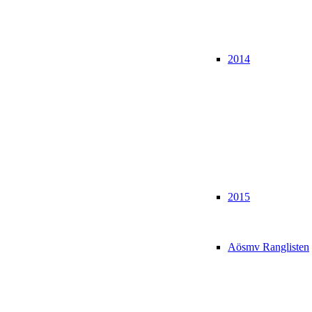
2014
2015
Aösmv Ranglisten