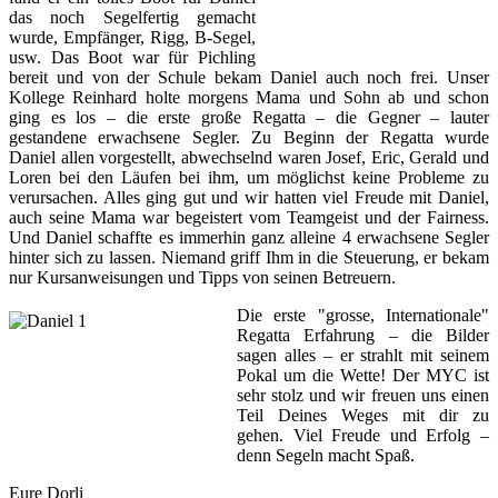
das noch Segelfertig gemacht
wurde, Empfänger, Rigg, B-Segel,
usw. Das Boot war für Pichling
bereit und von der Schule bekam Daniel auch noch frei. Unser
Kollege Reinhard holte morgens Mama und Sohn ab und schon
ging es los – die erste große Regatta – die Gegner – lauter
gestandene erwachsene Segler. Zu Beginn der Regatta wurde
Daniel allen vorgestellt, abwechselnd waren Josef, Eric, Gerald und
Loren bei den Läufen bei ihm, um möglichst keine Probleme zu
verursachen. Alles ging gut und wir hatten viel Freude mit Daniel,
auch seine Mama war begeistert vom Teamgeist und der Fairness.
Und Daniel schaffte es immerhin ganz alleine 4 erwachsene Segler
hinter sich zu lassen. Niemand griff Ihm in die Steuerung, er bekam
nur Kursanweisungen und Tipps von seinen Betreuern.
Die erste "grosse, Internationale"
Regatta Erfahrung – die Bilder
sagen alles – er strahlt mit seinem
Pokal um die Wette! Der MYC ist
sehr stolz und wir freuen uns einen
Teil Deines Weges mit dir zu
gehen. Viel Freude und Erfolg –
denn Segeln macht Spaß.
Eure Dorli