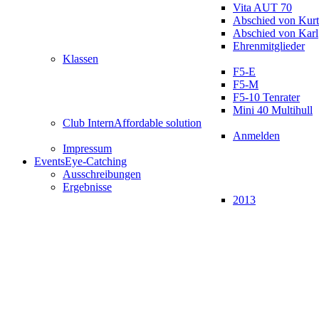
Vita AUT 70
Abschied von Kurt
Abschied von Karl
Ehrenmitglieder
Klassen
F5-E
F5-M
F5-10 Tenrater
Mini 40 Multihull
Club Intern
Affordable solution
Anmelden
Impressum
Events
Eye-Catching
Ausschreibungen
Ergebnisse
2013