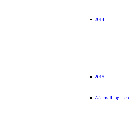
2014
2015
Aösmv Ranglisten