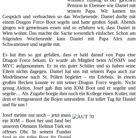
Pension in Ebensee wie Daniel mit
seinem Papa. Wir kamen ins
Gespräch und verbrachten so das Wochenende. Daniel durfte mit
einem Dragon Force Boot segeln und hatte großen Spaß. Abends
gingen wir gemeinsam essen und so erfuhren wir, dass Daniel in
Wien wohnt. Das machte die Sache wesentlich einfacher. Schon am
folgenden Wochenende kam Daniel mit Papa Alex zum
Schwanensee und segelte mit.
Es hat ihm so gut gefallen, dass er bald darauf von Papa eine
Dragon Force bekam. Er wurde als Mitglied beim AÖSMV und
MYC aufgenommen. Er ist ein guter Schüler und so haben seine
Eltern nichts dagegen. Daniel hat uns mit seinem Papa auch zur
Modellmesse nach St. Pölten begleitet – ein Erlebnis. In einem
großen Becken konnte er mit seiner Dragon Force segeln. Nicht
genug Aktion, Josef gab ihm sein IOM Boot und er segelte und
segelte… Als Zugabe borgte ihm noch ein Kollege einen Kutter, mit
dem er ferngesteuert die Bojen umrundete. Ein toller Tag für Daniel
und für uns !
Josef meinte nur noch – jetzt muss
ein IOM – Boot her und fand bei
unserem Obmann Helmut Türk ein
offenes Ohr. In seinem Fundus
fand er ein tolles Boot für Daniel