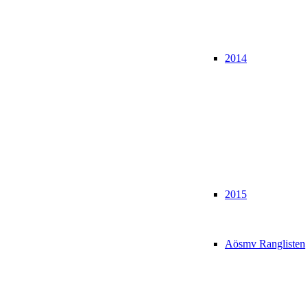
2014
2015
Aösmv Ranglisten