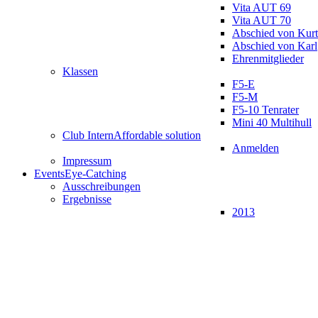
Vita AUT 69
Vita AUT 70
Abschied von Kurt
Abschied von Karl
Ehrenmitglieder
Klassen
F5-E
F5-M
F5-10 Tenrater
Mini 40 Multihull
Club Intern
Affordable solution
Anmelden
Impressum
Events
Eye-Catching
Ausschreibungen
Ergebnisse
2013