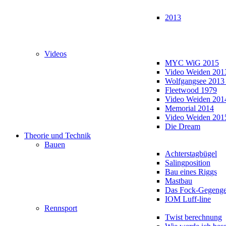
2013
Videos
MYC WiG 2015
Video Weiden 201
Wolfgangsee 2013
Fleetwood 1979
Video Weiden 201
Memorial 2014
Video Weiden 201
Die Dream
Theorie und Technik
Bauen
Achterstagbügel
Salingposition
Bau eines Riggs
Mastbau
Das Fock-Gegenge
IOM Luff-line
Rennsport
Twist berechnung