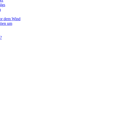
er
olgs
m
vor dem Wind
Böen um
 ?