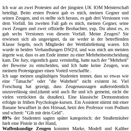
Ich war an zwei Protesten auf der jüngsten UK IOM Meisterschaft
beteiligt. Beim ersten Protest gab es mich, meinen Gegner und
seinen Zeugen, und es stellte sich heraus, es gab drei Versionen von
dem Vorfall. Im zweiten Fall gab es mich, meinen Gegner, seine
zwei Zeugen und zwei offizielle Beobachter, yup, Du ahnst es, es
gab sechs Versionen von diesem Vorfall. Meine Zeugen? Sie
erwiesen sich als ungeeignet, da sie weder in der betreffenden
Klasse Segeln, noch Mitglieder der Wettfahrtleitung waren. Ich
wurde in beiden Verhandlungen DSQ'd, und was mich am meisten
ärgerte war, dass es am Ende immer zu einer Mehrheitsentscheidung
kam. Die Jury, eigentlich ganz vernünftig, hatte nach der "Mehrheit"
der Beweise zu entscheiden, und Ich hatte keine Zeugen, was
meinem Protestgegner einen Vorteil verschaffte .
Ich sage meinen ungläubigen Studenten immer, dass so etwas wie
eine "Tatsache" oder "die Wahrheit" nicht existent ist. Viel
Forschung hat gezeigt, dass Zeugenaussagen außerordentlich
unzuverlässig sind.(damit seid auch Ihr und ich gemeint, nicht die
vielen verrückten da draußen). Eine klassische Demonstration
erfolgte in frühen Psychologie-kursen. Ein Assistent stürmt mit einer
Banane bewaffnet in den Hörsaal, hetzt den Professor vom Podium
und schreit: "Gib mir dein Geld".
89%
der Studenten sagten später kategorisch: der Straßenräuber
hielt eine Pistole in der Hand,
Waffenkundige Zeugen
konnten Marke, Modell und Kaliber