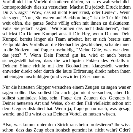
Vorfall nicht im Vorfeld diskutieren dürfen, so ist es wahrscheinlich
kontraproduktiv dies zu versuchen. Machst Du jedoch Druck indem
Du z.b. sagst "Wow, das ist nicht Euer Ernst, oder Leute?". Wenn
sie sagen, "Nun, Sie waren auf Backbordbug " ist die Tür für Dich
weit offen, die ganze Sache völlig offen mit ihnen zu diskutieren.
Falls Sie jedoch sagen: "Wir können das nicht diskutieren", dann
schickst Du Deinen Kumpel anstatt Dir. Hey, wenn Du und Dein
Kumpel bereits länger als Team arbeitet, hat er sich bereits zum
Zeitpunkt des Vorfalls an die Beobachter geschlichen, schaute ihnen
in die Notizen, und fragte unschuldig, "Meine Güte, was war denn
das jetzt? ". Wenn Dein Freund gut ist, wird er auch bereits
sichergestellt haben, dass die wichtigsten Fakten des Vorfalls in
Deinem Sinne richtig mit den Beobachtern klargestellt wurden,
entweder direkt oder durch die laute Erörterung direkt neben ihnen
mit einigen unschuldigen (und verwirrten) Zuschauern.
Nur die härtesten Skipper versuchen einem Zeugen zu sagen was er
sagen sollte. Das solltest Du auch gar nicht versuchen, aber Du
solltest zumindest klug sein. Frage den Zeugen des Gegners in
Deiner nettesten Art und Weise, ob er den Fall vielleicht schon mit
dem Gegner diskutiert hat. Wenn ja, frage genau nach, was gesagt
wurde, und Du wirst es zu Deinem Vorteil zu nutzen wissen.
Also, was kommt unter dem Strich raus beim protestieren? Ihr wisst
schon, dass das Zeug oben ironisch gemeint ist, nicht wahr? Oder?