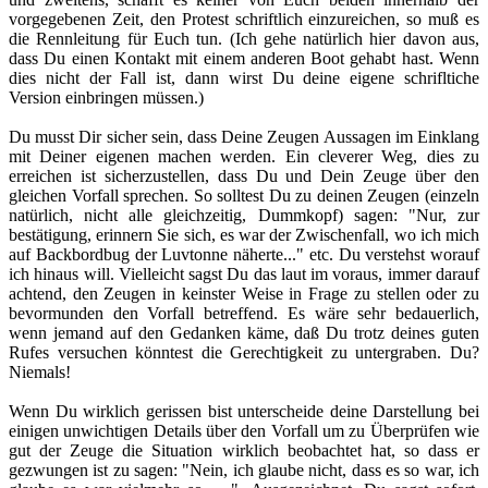
vorgegebenen Zeit, den Protest schriftlich einzureichen, so muß es
die Rennleitung für Euch tun. (Ich gehe natürlich hier davon aus,
dass Du einen Kontakt mit einem anderen Boot gehabt hast. Wenn
dies nicht der Fall ist, dann wirst Du deine eigene schrifltiche
Version einbringen müssen.)
Du musst Dir sicher sein, dass Deine Zeugen Aussagen im Einklang
mit Deiner eigenen machen werden. Ein cleverer Weg, dies zu
erreichen ist sicherzustellen, dass Du und Dein Zeuge über den
gleichen Vorfall sprechen. So solltest Du zu deinen Zeugen (einzeln
natürlich, nicht alle gleichzeitig, Dummkopf) sagen: "Nur, zur
bestätigung, erinnern Sie sich, es war der Zwischenfall, wo ich mich
auf Backbordbug der Luvtonne näherte..." etc. Du verstehst worauf
ich hinaus will. Vielleicht sagst Du das laut im voraus, immer darauf
achtend, den Zeugen in keinster Weise in Frage zu stellen oder zu
bevormunden den Vorfall betreffend. Es wäre sehr bedauerlich,
wenn jemand auf den Gedanken käme, daß Du trotz deines guten
Rufes versuchen könntest die Gerechtigkeit zu untergraben. Du?
Niemals!
Wenn Du wirklich gerissen bist unterscheide deine Darstellung bei
einigen unwichtigen Details über den Vorfall um zu Überprüfen wie
gut der Zeuge die Situation wirklich beobachtet hat, so dass er
gezwungen ist zu sagen: "Nein, ich glaube nicht, dass es so war, ich