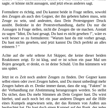
sagte, er könne nicht aussagen, und jetzt etwas anderes sagt.
Formuliere es richtig, und Du kannst beide in Frage stellen, sowohl
den Zeugen als auch den Gegner, der ihn gebeten haben muss, sein
Zeuge zu sein, und andeuten, dass Dein Protestgegner Druck
ausübt. Bedenke in der Protestverhandlung, darfst Du nur die
Aussagen in Frage stellen, nicht die Zeugen die sie machen. Anstatt
zu sagen "Idiot, Du hast gesagt, Du hast es nicht gesehen !", wäre es
weit besser so zu formulieren: "Warum hast du mir vorher gesagt,
Du hast nichts gesehen, und jetzt kannst Du Dich perfekt an alles
erinnern ? "
Achte auf die sehr seltene Art Skipper, die keine dieser beiden
Reaktionen zeigt. Er ist klug, und er ist schon ein paar Mal um
Bojen gesegelt, er denkt, es ist deine Schuld. Um Ihn kümmern wir
uns später.
Jetzt ist es Zeit noch andere Zeugen zu finden. Der Gegner kann
selbst einen oder zwei Zeugen haben, und Du musst unbedingt mehr
Zeugen haben als er. Denke immer daran, dass die sog. "Fakten" in
der Verhandlung zur Abstimmung herangezogen werden. So stellst
Du sicher, dass Du mehr Stimmen als Dein Gegner hast. Du wirst
hierbei, und auch noch bei ein paar anderen Dingen auf die Hilfe
eines Kumpels angewiesen sein, der das Rennen von Außen aus
beobachtet hat. Du hast doch einen Kumpel auf der Bank, der jedes