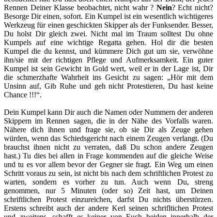
Rennen Deiner Klasse beobachtet, nicht wahr ?
Nein
? Echt nicht?
Besorge Dir einen, sofort. Ein Kumpel ist ein wesentlich wichtigeres
Werkzeug für einen geschickten Skipper als der Funksender. Besser,
Du holst Dir gleich zwei. Nicht mal im Traum solltest Du ohne
Kumpels auf eine wichtige Regatta gehen. Hol dir die besten
Kumpel die du kennst, und kümmere Dich gut um sie, verwöhne
ihn/sie mit der richtigen Pflege und Aufmerksamkeit. Ein guter
Kumpel ist sein Gewicht in Gold wert, weil er in der Lage ist, Dir
die schmerzhafte Wahrheit ins Gesicht zu sagen: „Hör mit dem
Unsinn auf, Gib Ruhe und geh nicht Protestieren, Du hast keine
Chance !!!“.
Dein Kumpel kann Dir auch die Namen oder Nummern der anderen
Skippern im Rennen sagen, die in der Nähe des Vorfalls waren.
Nähere dich ihnen und frage sie, ob sie Dir als Zeuge gehen
würden, wenn das Schiedsgericht nach einem Zeugen verlangt. (Du
brauchst ihnen nicht zu verraten, daß Du schon andere Zeugen
hast.) Tu dies bei allen in Frage kommenden auf die gleiche Weise
und tu es vor allem bevor der Gegner sie fragt. Ein Weg um einen
Schritt voraus zu sein, ist nicht bis nach dem schriftlichen Protest zu
warten, sondern es vorher zu tun. Auch wenn Du, streng
genommen, nur 5 Minuten (oder so) Zeit hast, um Deinen
schriftlichen Protest einzureichen, darfst Du nichts überstürzen.
Erstens schreibt auch der andere Kerl seinen schrifltichen Protest
und zweitens, schafft es keiner von Euch beiden innerhalb der