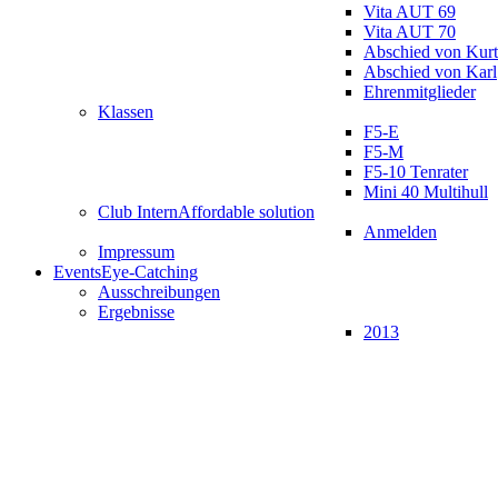
Vita AUT 69
Vita AUT 70
Abschied von Kurt
Abschied von Karl
Ehrenmitglieder
Klassen
F5-E
F5-M
F5-10 Tenrater
Mini 40 Multihull
Club Intern
Affordable solution
Anmelden
Impressum
Events
Eye-Catching
Ausschreibungen
Ergebnisse
2013