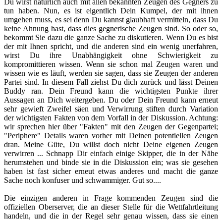
Du wirst natürlich auch mit allen bekannten Zeugen des Gegners zu
tun haben. Nun, es ist eigentlich Dein Kumpel, der mit ihnen
umgehen muss, es sei denn Du kannst glaubhaft vermitteln, dass Du
keine Ahnung hast, dass dies gegnerische Zeugen sind. So oder so,
bekommt Sie dazu die ganze Sache zu diskutieren. Wenn Du es bist
der mit Ihnen spricht, und die anderen sind ein wenig unerfahren,
wirst Du ihre Unabhängigkeit ohne Schwierigkeit zu
kompromittieren wissen. Wenn sie schon mal Zeugen waren und
wissen wie es läuft, werden sie sagen, dass sie Zeugen der anderen
Partei sind. In diesem Fall ziehst Du dich zurück und lässt Deinen
Buddy ran. Dein Freund kann die wichtigsten Punkte ihrer
Aussagen an Dich weitergeben. Du oder Dein Freund kann erneut
sehr gewieft Zweifel säen und Verwirrung stiften durch Variation
der wichtigsten Fakten von dem Vorfall in der Diskussion. Achtung:
wir sprechen hier über "Fakten" mit den Zeugen der Gegenpartei;
"Periphere" Details waren vorher mit Deinen potentiellen Zeugen
dran. Meine Güte, Du willst doch nicht Deine eigenen Zeugen
verwirren ... Schnapp Dir einfach einige Skipper, die in der Nähe
herumstehen und binde sie in die Diskussion ein; was sie gesehen
haben ist fast sicher erneut etwas anderes und macht die ganze
Sache noch konfuser und schwammiger. Gut so....
Die einzigen anderen in Frage kommenden Zeugen sind die
offiziellen Oberserver, die an dieser Stelle für die Wettfahrtleitung
handeln, und die in der Regel sehr genau wissen, dass sie einen