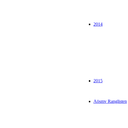
2014
2015
Aösmv Ranglisten