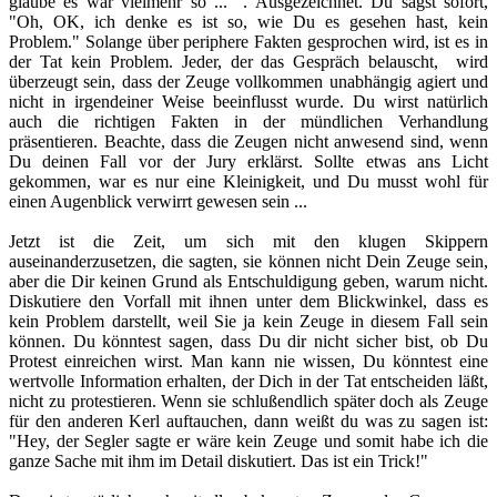
glaube es war vielmehr so ... ". Ausgezeichnet. Du sagst sofort,
"Oh, OK, ich denke es ist so, wie Du es gesehen hast, kein
Problem." Solange über periphere Fakten gesprochen wird, ist es in
der Tat kein Problem. Jeder, der das Gespräch belauscht, wird
überzeugt sein, dass der Zeuge vollkommen unabhängig agiert und
nicht in irgendeiner Weise beeinflusst wurde. Du wirst natürlich
auch die richtigen Fakten in der mündlichen Verhandlung
präsentieren. Beachte, dass die Zeugen nicht anwesend sind, wenn
Du deinen Fall vor der Jury erklärst. Sollte etwas ans Licht
gekommen, war es nur eine Kleinigkeit, und Du musst wohl für
einen Augenblick verwirrt gewesen sein ...
Jetzt ist die Zeit, um sich mit den klugen Skippern
auseinanderzusetzen, die sagten, sie können nicht Dein Zeuge sein,
aber die Dir keinen Grund als Entschuldigung geben, warum nicht.
Diskutiere den Vorfall mit ihnen unter dem Blickwinkel, dass es
kein Problem darstellt, weil Sie ja kein Zeuge in diesem Fall sein
können. Du könntest sagen, dass Du dir nicht sicher bist, ob Du
Protest einreichen wirst. Man kann nie wissen, Du könntest eine
wertvolle Information erhalten, der Dich in der Tat entscheiden läßt,
nicht zu protestieren. Wenn sie schlußendlich später doch als Zeuge
für den anderen Kerl auftauchen, dann weißt du was zu sagen ist:
"Hey, der Segler sagte er wäre kein Zeuge und somit habe ich die
ganze Sache mit ihm im Detail diskutiert. Das ist ein Trick!"