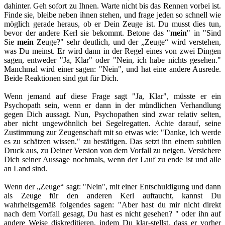
dahinter. Geh sofort zu Ihnen. Warte nicht bis das Rennen vorbei ist.
Finde sie, bleibe neben ihnen stehen, und frage jeden so schnell wie
möglich gerade heraus, ob er Dein Zeuge ist. Du musst dies tun,
bevor der andere Kerl sie bekommt. Betone das "
mein
" in "Sind
Sie
mein
Zeuge?" sehr deutlich, und der „Zeuge“ wird verstehen,
was Du meinst. Er wird dann in der Regel eines von zwei Dingen
sagen, entweder "Ja, Klar" oder "Nein, ich habe nichts gesehen."
Manchmal wird einer sagen: "Nein", und hat eine andere Ausrede.
Beide Reaktionen sind gut für Dich.
Wenn jemand auf diese Frage sagt "Ja, Klar", müsste er ein
Psychopath sein, wenn er dann in der mündlichen Verhandlung
gegen Dich aussagt. Nun, Psychopathen sind zwar relativ selten,
aber nicht ungewöhnlich bei Segelregatten. Achte darauf, seine
Zustimmung zur Zeugenschaft mit so etwas wie: "Danke, ich werde
es zu schätzen wissen." zu bestätigen. Das setzt ihn einem subtilen
Druck aus, zu Deiner Version von dem Vorfall zu neigen. Versichere
Dich seiner Aussage nochmals, wenn der Lauf zu ende ist und alle
an Land sind.
Wenn der „Zeuge“ sagt: "Nein", mit einer Entschuldigung und dann
als Zeuge für den anderen Kerl auftaucht, kannst Du
wahrheitsgemäß folgendes sagen: "Aber hast du mir nicht direkt
nach dem Vorfall gesagt, Du hast es nicht gesehen? " oder ihn auf
andere Weise diskreditieren, indem Du klar-stellst, dass er vorher