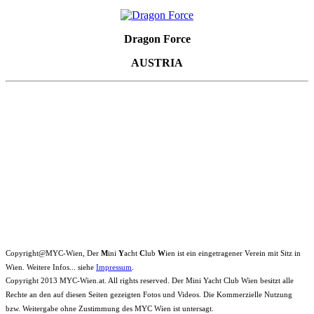
Dragon Force
AUSTRIA
Copyright@MYC-Wien, Der
M
ini
Y
acht
C
lub
W
ien ist ein eingetragener Verein mit Sitz in
Wien. Weitere Infos... siehe
Impressum
.
Copyright 2013 MYC-Wien.at. All rights reserved. Der Mini Yacht Club Wien besitzt alle
Rechte an den auf diesen Seiten gezeigten Fotos und Videos. Die Kommerzielle Nutzung
bzw. Weitergabe ohne Zustimmung des MYC Wien ist untersagt.