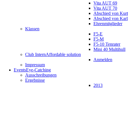
Vita AUT 69
Vita AUT 70
Abschied von Kurt
Abschied von Karl
Ehrenmitglieder
Klassen
F5-E
F5-M
F5-10 Tenrater
Mini 40 Multihull
Club Intern
Affordable solution
Anmelden
Impressum
Events
Eye-Catching
Ausschreibungen
Ergebnisse
2013