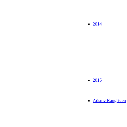
2014
2015
Aösmv Ranglisten