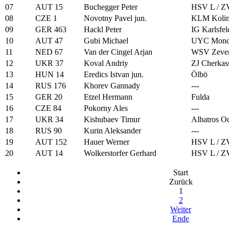
07
AUT 15
Buchegger Peter
HSV L / Z
08
CZE 1
Novotny Pavel jun.
KLM Koli
09
GER 463
Hackl Peter
IG Karlsfel
10
AUT 47
Gubi Michael
UYC Mond
11
NED 67
Van der Cingel Arjan
WSV Zeve
12
UKR 37
Koval Andriy
ZJ Cherkas
13
HUN 14
Eredics Istvan jun.
Ölbö
14
RUS 176
Khorev Gannady
---
15
GER 20
Etzel Hermann
Fulda
16
CZE 84
Pokorny Ales
---
17
UKR 34
Kishubaev Timur
Albatros O
18
RUS 90
Kurin Aleksander
---
19
AUT 152
Hauer Werner
HSV L / Z
20
AUT 14
Wolkerstorfer Gerhard
HSV L / Z
Start
Zurück
1
2
Weiter
Ende