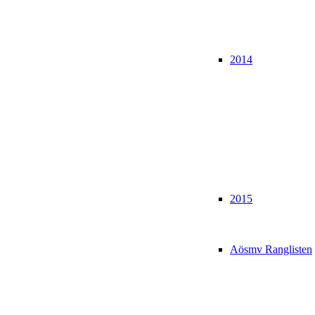
2014
2015
Aösmv Ranglisten