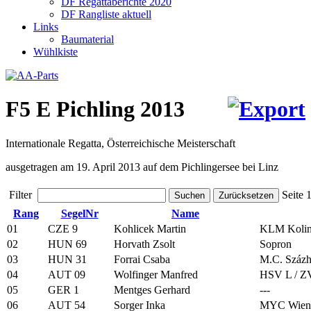
DF Regattaberichte 2020
DF Rangliste aktuell
Links
Baumaterial
Wühlkiste
F5 E Pichling 2013
Internationale Regatta, Österreichische Meisterschaft
ausgetragen am 19. April 2013 auf dem Pichlingersee bei Linz
Filter
Seite
Suchen
Zurücksetzen
Rang
SegelNr
Name
01
CZE 9
Kohlicek Martin
KLM Koli
02
HUN 69
Horvath Zsolt
Sopron
03
HUN 31
Forrai Csaba
M.C. Százh
04
AUT 09
Wolfinger Manfred
HSV L / Z
05
GER 1
Mentges Gerhard
---
06
AUT 54
Sorger Inka
MYC Wien