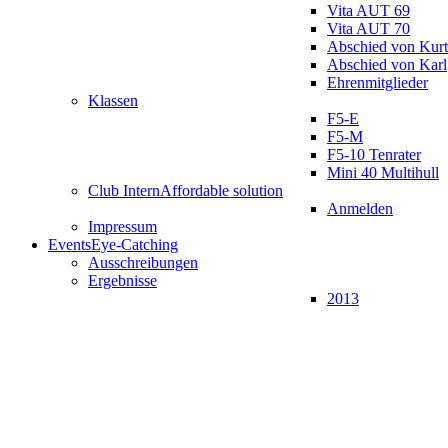
Vita AUT 69
Vita AUT 70
Abschied von Kurt
Abschied von Karl
Ehrenmitglieder
Klassen
F5-E
F5-M
F5-10 Tenrater
Mini 40 Multihull
Club Intern
Affordable solution
Anmelden
Impressum
Events
Eye-Catching
Ausschreibungen
Ergebnisse
2013