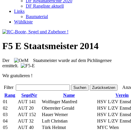
DF Regattaberichte 2020
DF Rangliste aktuell
Links
Baumaterial
Wühlkiste
F5 E Staatsmeister 2014
Der
Staatsmeister wurde auf dem Pichlingersee
ermittelt.
Wir gratulieren !
Filter
Anze
Suchen
Zurücksetzen
Rang
SegelNr
Name
Verein
01
AUT 141
Wolfinger Manfred
HSV L/ZV Ennsd
02
AUT 20
Oberreiter Gerald
HSV L/ZV Ennsd
03
AUT 152
Hauer Werner
HSV L/ZV Ennsd
04
AUT 32
Luft Christian
HSV L/ZV Ennsd
05
AUT 40
Türk Helmut
MYC Wien