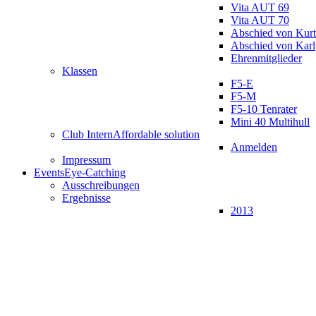
Vita AUT 69
Vita AUT 70
Abschied von Kurt
Abschied von Karl
Ehrenmitglieder
Klassen
F5-E
F5-M
F5-10 Tenrater
Mini 40 Multihull
Club Intern
Affordable solution
Anmelden
Impressum
Events
Eye-Catching
Ausschreibungen
Ergebnisse
2013