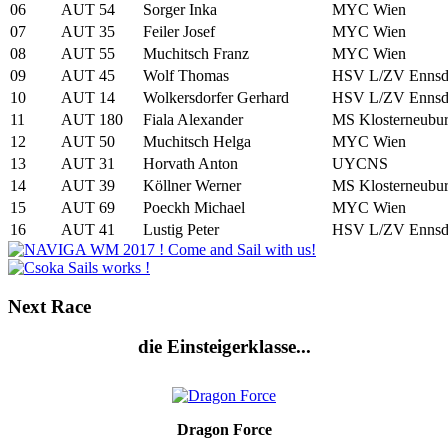
06
AUT 54
Sorger Inka
MYC Wien
07
AUT 35
Feiler Josef
MYC Wien
08
AUT 55
Muchitsch Franz
MYC Wien
09
AUT 45
Wolf Thomas
HSV L/ZV Ennsd
10
AUT 14
Wolkersdorfer Gerhard
HSV L/ZV Ennsd
11
AUT 180
Fiala Alexander
MS Klosterneubu
12
AUT 50
Muchitsch Helga
MYC Wien
13
AUT 31
Horvath Anton
UYCNS
14
AUT 39
Köllner Werner
MS Klosterneubu
15
AUT 69
Poeckh Michael
MYC Wien
16
AUT 41
Lustig Peter
HSV L/ZV Ennsd
Next
Race
die Einsteigerklasse...
Dragon Force