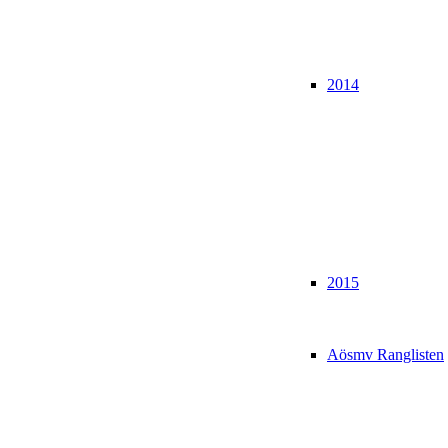
2014
2015
Aösmv Ranglisten